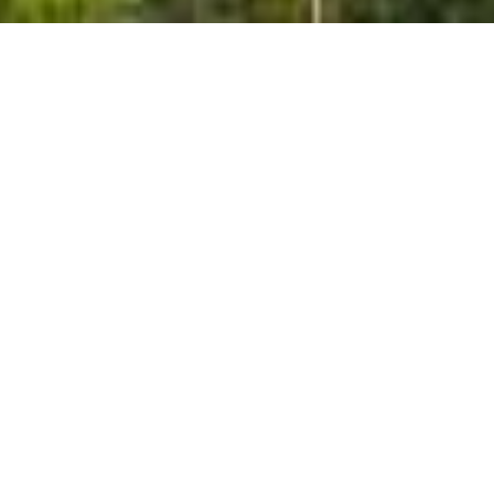
Neue Medien
Allgegenwärtig - muss das sein?
Hängen die Jugendlichen nicht schon genug am
Handy?
Müssen wir alle immer erreichbar sein?
Kann man sich denn nicht mehr normal unterhalten?
Die sind süchtig nach ihrem Handy, sollten mal ein
gutes Buch lesen.
Diese und viele weitere Einschätzungen hört, wer
sich mit "neuen" Medien beschäftigt, fast täglich,